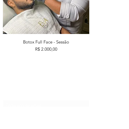
Botox Full Face - Sessão
Preço
R$ 2.000,00
EVA CLINICA LTDA
Formulário de inscrição
Enviar